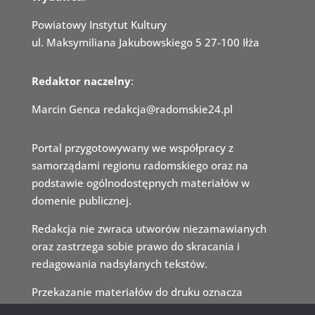
Powiatowy Instytut Kultury
ul. Maksymiliana Jakubowskiego 5 27-100 Iłża
Redaktor naczelny
:
Marcin Genca redakcja@radomskie24.pl
Portal przygotowywany we
współpracy z
samorządami regio
nu radomskiego oraz na
podsta
wie ogólnodostępnych materiałów w
domenie publicznej.
Redakcja nie zwraca utworów niezamawianych
oraz zastrzega sobie prawo do skra
cania i
redagowania nadsyłanych tekstów.
Przekazanie materiałów do druku oznacza
jednoczesną zgodę na ich publikację w internecie.