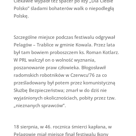
Ciekawie wypadł też spacer po Iłży „Dla Ciebie
Polsko” śladami bohaterów walk o niepodległą
Polskę.
Szczególne miejsce podczas festiwalu odgrywał
Pelagów – Trablice w gminie Kowala. Przez lata
był tam bowiem proboszczem ks. Roman Kotlarz.
W PRL walczył on o wolność wyznania,
poszanowanie praw człowieka. Błogosławił
radomskich robotników w Czerwcu’76 za co
prześladowany był potem przez komunistyczną
Służbę Bezpieczeństwa; zmarł w do dziś nie
wyjaśnionych okolicznościach, pobity przez tzw.
„nieznanych sprawców”.
18 sierpnia, w 46. rocznica śmierci kapłana, w
Pelagowie miał miejsce finał festiwalu Ikony