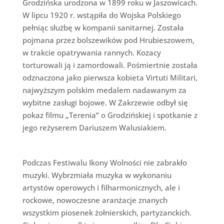
Grodzińska urodzona w 1899 roku w Jaszowicach.
W lipcu 1920 r. wstąpiła do Wojska Polskiego
pełniąc służbę w kompanii sanitarnej. Została
pojmana przez bolszewików pod Hrubieszowem,
w trakcie opatrywania rannych. Kozacy
torturowali ją i zamordowali. Pośmiertnie została
odznaczona jako pierwsza kobieta Virtuti Militari,
najwyższym polskim medalem nadawanym za
wybitne zasługi bojowe. W Zakrzewie odbył się
pokaz filmu „Terenia” o Grodzińskiej i spotkanie z
jego reżyserem Dariuszem Walusiakiem.
Podczas Festiwalu Ikony Wolności nie zabrakło
muzyki. Wybrzmiała muzyka w wykonaniu
artystów operowych i filharmonicznych, ale i
rockowe, nowoczesne aranżacje znanych
wszystkim piosenek żołnierskich, partyzanckich.