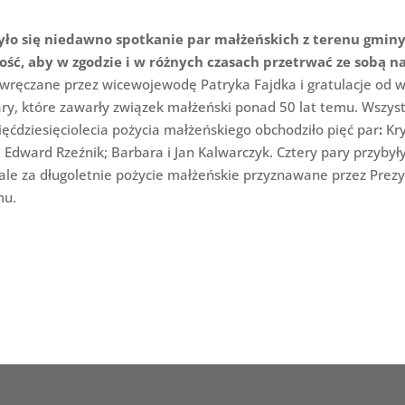
o się niedawno spotkanie par małżeńskich z terenu gminy, 
ość, aby w zgodzie i w różnych czasach przetrwać ze sobą na 
 wręczane przez wicewojewodę Patryka Fajdka i gratulacje od
ary, które zawarły związek małżeński ponad 50 lat temu. Wszys
pięćdziesięciolecia pożycia małżeńskiego obchodziło pięć par
:
Kry
 Edward Rzeźnik; Barbara i Jan Kalwarczyk. Cztery pary przybyły
 za długoletnie pożycie małżeńskie przyznawane przez Prezyde
mu.