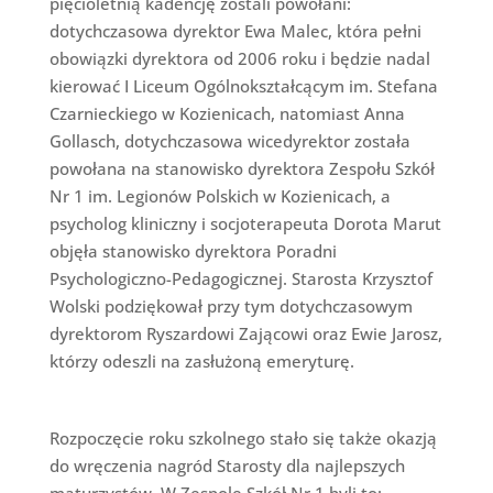
pięcioletnią kadencję zostali powołani:
dotychczasowa dyrektor Ewa Malec, która pełni
obowiązki dyrektora od 2006 roku i będzie nadal
kierować I Liceum Ogólnokształcącym im. Stefana
Czarnieckiego w Kozienicach, natomiast Anna
Gollasch, dotychczasowa wicedyrektor została
powołana na stanowisko dyrektora Zespołu Szkół
Nr 1 im. Legionów Polskich w Kozienicach, a
psycholog kliniczny i socjoterapeuta Dorota Marut
objęła stanowisko dyrektora Poradni
Psychologiczno-Pedagogicznej. Starosta Krzysztof
Wolski podziękował przy tym dotychczasowym
dyrektorom Ryszardowi Zającowi oraz Ewie Jarosz,
którzy odeszli na zasłużoną emeryturę.
Rozpoczęcie roku szkolnego stało się także okazją
do wręczenia nagród Starosty dla najlepszych
maturzystów. W Zespole Szkół Nr 1 byli to: