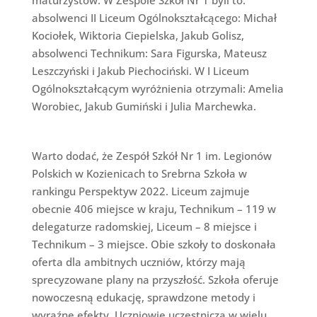
absolwenci II Liceum Ogólnokształcącego: Michał
Kociołek, Wiktoria Ciepielska, Jakub Golisz,
absolwenci Technikum: Sara Figurska, Mateusz
Leszczyński i Jakub Piechociński. W I Liceum
Ogólnokształcącym wyróżnienia otrzymali: Amelia
Worobiec, Jakub Gumiński i Julia Marchewka.
Warto dodać, że Zespół Szkół Nr 1 im. Legionów
Polskich w Kozienicach to Srebrna Szkoła w
rankingu Perspektyw 2022. Liceum zajmuje
obecnie 406 miejsce w kraju, Technikum – 119 w
delegaturze radomskiej, Liceum – 8 miejsce i
Technikum – 3 miejsce. Obie szkoły to doskonała
oferta dla ambitnych uczniów, którzy mają
sprecyzowane plany na przyszłość. Szkoła oferuje
nowoczesną edukację, sprawdzone metody i
wyraźne efekty. Uczniowie uczestniczą w wielu