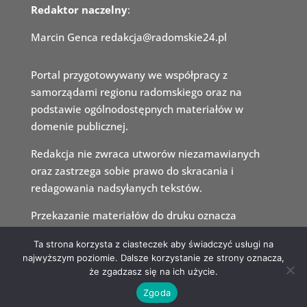
Redaktor naczelny
:
Marcin Genca redakcja@radomskie24.pl
Portal przygotowywany we
współpracy z
samorządami regio
nu radomskiego oraz na
podsta
wie ogólnodostępnych materiałów w
domenie publicznej.
Redakcja nie zwraca utworów niezamawianych
oraz zastrzega sobie prawo do skra
cania i
redagowania nadsyłanych tekstów.
Przekazanie materiałów do druku oznacza
jednoczesną zgodę na ich publikację w internecie.
Ta strona korzysta z ciasteczek aby świadczyć usługi na
najwyższym poziomie. Dalsze korzystanie ze strony oznacza,
że zgadzasz się na ich użycie.
Zgoda
Radomskie24 – 2023