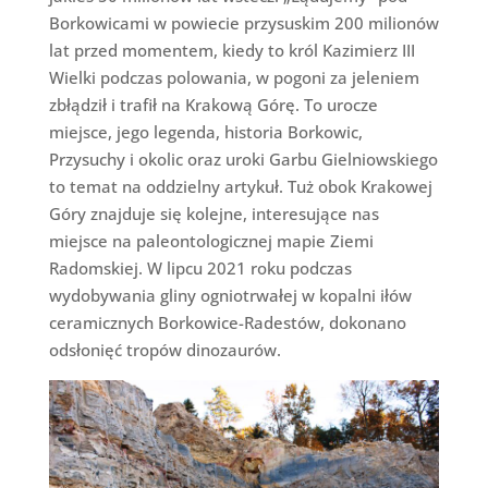
Borkowicami w powiecie przysuskim 200 milionów
lat przed momentem, kiedy to król Kazimierz III
Wielki podczas polowania, w pogoni za jeleniem
zbłądził i trafił na Krakową Górę. To urocze
miejsce, jego legenda, historia Borkowic,
Przysuchy i okolic oraz uroki Garbu Gielniowskiego
to temat na oddzielny artykuł. Tuż obok Krakowej
Góry znajduje się kolejne, interesujące nas
miejsce na paleontologicznej mapie Ziemi
Radomskiej. W lipcu 2021 roku podczas
wydobywania gliny ogniotrwałej w kopalni iłów
ceramicznych Borkowice-Radestów, dokonano
odsłonięć tropów dinozaurów.