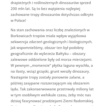
drapieżnych i roślinożernych dinozaurów sprzed
200 mln lat. Są to bez wątpienia najlepiej
zachowane tropy dinozaurów dotychczas odkryte
w Polsce!
Na stan zachowania oraz liczbę znalezionych w
Borkowicach tropów miała wpływ wyjątkowa
sekwencja zdarzeń geologicznych i biologicznych.
Jak wspomnieliśmy, obszar ten był podobny
geograficznie do wybrzeża Bałtyku – obszary
zalewowe oddzielone były od morza mierzejami.
W pewnym „momencie” płytka laguna wyschła, a
na ilasty, wciąż grząski, grunt weszły dinozaury.
Następnie tropy zostały ponownie zalane, a
później zasypane rozszerzającym się obszarem
lądu. Tak zakonserwowane przetrwały miliony lat
w tym osobliwym wehikule czasu, żeby móc nas
dzisiaj fascynować pradziejami Ziemi Radomskiej.