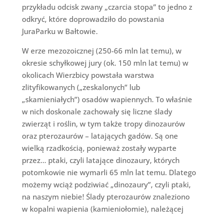
przykładu odcisk zwany „czarcia stopa” to jedno z
odkryć, które doprowadziło do powstania
JuraParku w Bałtowie.
W erze mezozoicznej (250-66 mln lat temu), w
okresie schyłkowej jury (ok. 150 mln lat temu) w
okolicach Wierzbicy powstała warstwa
zlityfikowanych („zeskalonych” lub
„skamieniałych”) osadów wapiennych. To właśnie
w nich doskonale zachowały się liczne ślady
zwierząt i roślin, w tym także tropy dinozaurów
oraz pterozaurów – latających gadów. Są one
wielką rzadkością, ponieważ zostały wyparte
przez… ptaki, czyli latające dinozaury, których
potomkowie nie wymarli 65 mln lat temu. Dlatego
możemy wciąż podziwiać „dinozaury”, czyli ptaki,
na naszym niebie! Ślady pterozaurów znaleziono
w kopalni wapienia (kamieniołomie), należącej