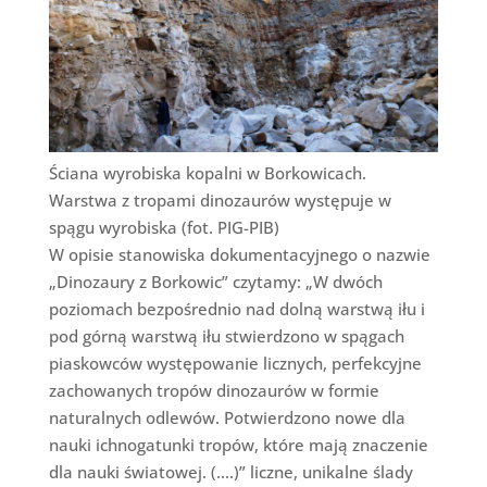
Ściana wyrobiska kopalni w Borkowicach.
Warstwa z tropami dinozaurów występuje w
spągu wyrobiska (fot. PIG-PIB)
W opisie stanowiska dokumentacyjnego o nazwie
„Dinozaury z Borkowic” czytamy: „W dwóch
poziomach bezpośrednio nad dolną warstwą iłu i
pod górną warstwą iłu stwierdzono w spągach
piaskowców występowanie licznych, perfekcyjne
zachowanych tropów dinozaurów w formie
naturalnych odlewów. Potwierdzono nowe dla
nauki ichnogatunki tropów, które mają znaczenie
dla nauki światowej. (….)” liczne, unikalne ślady