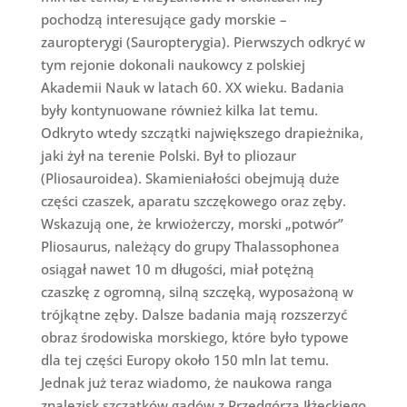
pochodzą interesujące gady morskie –
zauropterygi (Sauropterygia). Pierwszych odkryć w
tym rejonie dokonali naukowcy z polskiej
Akademii Nauk w latach 60. XX wieku. Badania
były kontynuowane również kilka lat temu.
Odkryto wtedy szczątki największego drapieżnika,
jaki żył na terenie Polski. Był to pliozaur
(Pliosauroidea). Skamieniałości obejmują duże
części czaszek, aparatu szczękowego oraz zęby.
Wskazują one, że krwiożerczy, morski „potwór”
Pliosaurus, należący do grupy Thalassophonea
osiągał nawet 10 m długości, miał potężną
czaszkę z ogromną, silną szczęką, wyposażoną w
trójkątne zęby. Dalsze badania mają rozszerzyć
obraz środowiska morskiego, które było typowe
dla tej części Europy około 150 mln lat temu.
Jednak już teraz wiadomo, że naukowa ranga
znalezisk szczątków gadów z Przedgórza Iłżeckiego