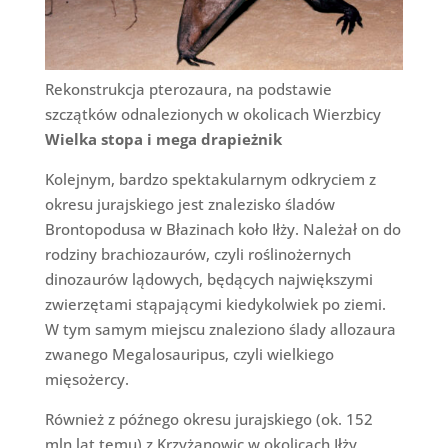
Rekonstrukcja pterozaura, na podstawie
szczątków odnalezionych w okolicach Wierzbicy
Wielka stopa i mega drapieżnik
Kolejnym, bardzo spektakularnym odkryciem z
okresu jurajskiego jest znalezisko śladów
Brontopodusa w Błazinach koło Iłży. Należał on do
rodziny brachiozaurów, czyli roślinożernych
dinozaurów lądowych, będących największymi
zwierzętami stąpającymi kiedykolwiek po ziemi.
W tym samym miejscu znaleziono ślady allozaura
zwanego Megalosauripus, czyli wielkiego
mięsożercy.
Również z późnego okresu jurajskiego (ok. 152
mln lat temu) z Krzyżanowic w okolicach Iłży