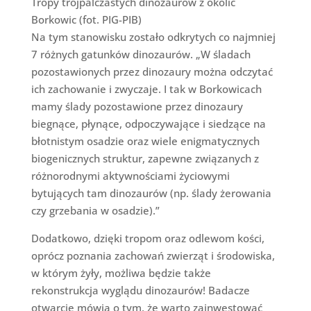
Tropy trójpalczastych dinozaurów z okolic
Borkowic (fot. PIG-PIB)
Na tym stanowisku zostało odkrytych co najmniej
7 różnych gatunków dinozaurów. „W śladach
pozostawionych przez dinozaury można odczytać
ich zachowanie i zwyczaje. I tak w Borkowicach
mamy ślady pozostawione przez dinozaury
biegnące, płynące, odpoczywające i siedzące na
błotnistym osadzie oraz wiele enigmatycznych
biogenicznych struktur, zapewne związanych z
różnorodnymi aktywnościami życiowymi
bytujących tam dinozaurów (np. ślady żerowania
czy grzebania w osadzie).”
Dodatkowo, dzięki tropom oraz odlewom kości,
oprócz poznania zachowań zwierząt i środowiska,
w którym żyły, możliwa będzie także
rekonstrukcja wyglądu dinozaurów! Badacze
otwarcie mówią o tym, że warto zainwestować