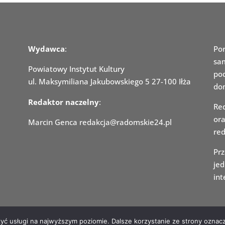
Wydawca
:
Po
sam
Powiatowy Instytut Kultury
po
ul. Maksymiliana Jakubowskiego 5 27-100 Iłża
dom
Redaktor naczelny
:
Red
ora
Marcin Genca redakcja@radomskie24.pl
red
Prz
jed
int
zyć usługi na najwyższym poziomie. Dalsze korzystanie ze strony oznacz