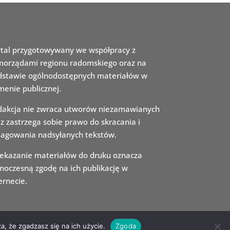
rtal przygotowywany we
współpracy z
orządami regio
nu radomskiego oraz na
dsta
wie ogólnodostępnych materiałów w
enie publicznej.
akcja nie zwraca utworów niezamawianych
z zastrzega sobie prawo do skra
cania i
agowania nadsyłanych tekstów.
ekazanie materiałów do druku oznacza
noczesną zgodę na ich publikację w
ernecie.
a, że zgadzasz się na ich użycie.
Zgoda