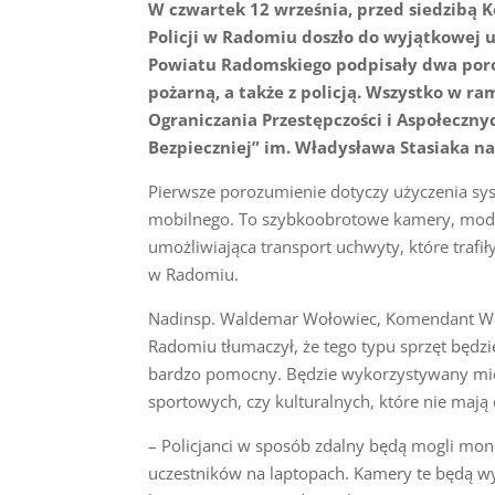
W czwartek 12 września, przed siedzibą
Policji w Radomiu doszło do wyjątkowej u
Powiatu Radomskiego podpisały dwa poro
pożarną, a także z policją. Wszystko w 
Ograniczania Przestępczości i Aspołecz
Bezpieczniej” im. Władysława Stasiaka na
Pierwsze porozumienie dotyczy użyczenia sy
mobilnego. To szybkoobrotowe kamery, moduł r
umożliwiająca transport uchwyty, które trafił
w Radomiu.
Nadinsp. Waldemar Wołowiec, Komendant Woje
Radomiu tłumaczył, że tego typu sprzęt będzi
bardzo pomocny. Będzie wykorzystywany mi
sportowych, czy kulturalnych, które nie maj
– Policjanci w sposób zdalny będą mogli mo
uczestników na laptopach. Kamery te będą w