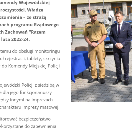
 Komendy Wojewódzkiej
roczystości. Władze
zumienia – ze strażą
ramach programu Rządowego
nych Zachowań “Razem
 lata 2022-24.
stemu do obsługi monitoringu
ejestracji, tablety, skrzynia
y do Komendy Miejskiej Policji
wódzki Policji z siedzibą w
e dla jego funkcjonariuszy
ędzy innymi na imprezach
ą charakteru imprezy masowej.
nitorować bezpieczeństwo
ykorzystane do zapewnienia