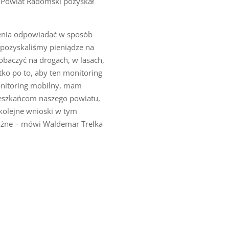
 Powiat Radomski pozyskał
żenia odpowiadać w sposób
i pozyskaliśmy pieniądze na
zobaczyć na drogach, w lasach,
tko po to, aby ten monitoring
monitoring mobilny, mam
mieszkańcom naszego powiatu,
 kolejne wnioski w tym
ażne – mówi Waldemar Trelka