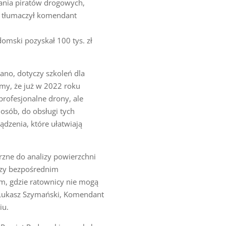
ania piratów drogowych,
– tłumaczył komendant
omski pozyskał 100 tys. zł
ano, dotyczy szkoleń dla
my, że już w 2022 roku
rofesjonalne drony, ale
osób, do obsługi tych
dzenia, które ułatwiają
rzne do analizy powierzchni
przy bezpośrednim
m, gdzie ratownicy nie mogą
. Łukasz Szymański, Komendant
iu.