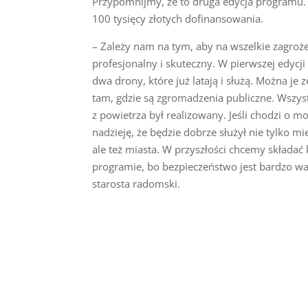
Przypomnijmy, że to druga edycja programu.
100 tysięcy złotych dofinansowania.
– Zależy nam na tym, aby na wszelkie zagro
profesjonalny i skuteczny. W pierwszej edycj
dwa drony, które już latają i służą. Można je 
tam, gdzie są zgromadzenia publiczne. Wszys
z powietrza był realizowany. Jeśli chodzi o 
nadzieję, że będzie dobrze służył nie tylko 
ale też miasta. W przyszłości chcemy składać
programie, bo bezpieczeństwo jest bardzo w
starosta radomski.